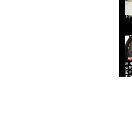
上班
這個
蛋黃
蛋白
中的
去！