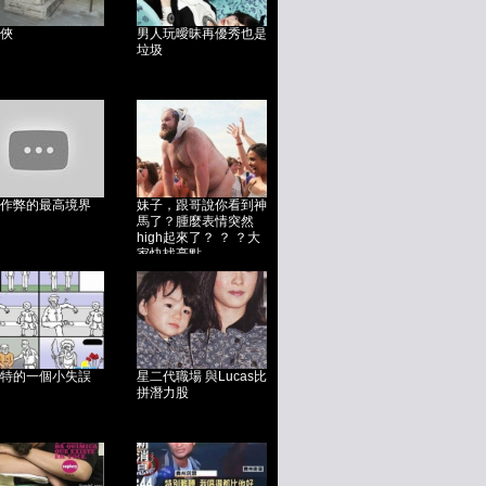
俠
男人玩曖昧再優秀也是
垃圾
作弊的最高境界
妹子，跟哥說你看到神
馬了？腫麼表情突然
high起來了？ ？ ？大
家快找亮點...
特的一個小失誤
星二代職場 與Lucas比
拼潛力股