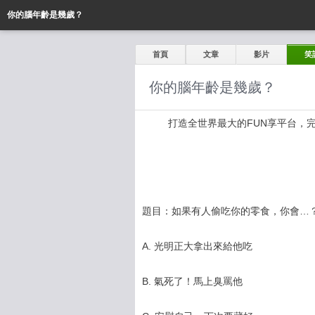
你的腦年齡是幾歲？
首頁
文章
影片
笑
你的腦年齡是幾歲？
打造全世界最大的FUN享平台，完全公開
題目：如果有人偷吃你的零食，你會…
A. 光明正大拿出來給他吃
B. 氣死了！馬上臭罵他