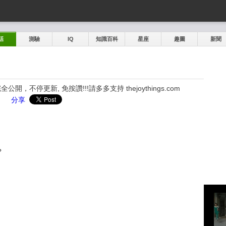
話
測驗
IQ
知識百科
星座
趣圖
新聞
，不停更新, 免按讚!!!請多多支持 thejoythings.com
分享
？