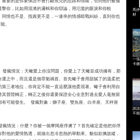
。重要的是你要保證不會打斷魚兒的思路和情緒，否則他們被傷
還擊你，比如用混淆的邏輯和你辯論，用氾濫的眼淚和你較
馬伊
材
。同情也不是、指責更不是，一連串的情感暗戰糾紛，直到你也
可能。
一張
卡繳
者 發瘋情況：天蠍愛上你沒問題，你愛上了天蠍並成功擁有，那
命運之中，而且還是個罪魁禍首。首先蠍子會用甜膩了的溫柔把
的第三者地位，你肯定不能一直這麼讓他委屈著。蠍子會利用自
將其晉陞轉正，轉正之後你還要保證全心全意對過去愛人毫無留
都有可能發生。 發瘋對象：獅子座、雙魚座、白羊座、天秤座
誰說
不能
 發瘋情況：什麼？你被一個摩羯座俘虜了？首先確定是他把你俘
你對他的愛情熟透，就做出忽冷忽熱的舉動來。貌似欲擒故縱，