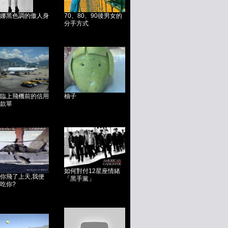
娜黑色調的傲人身
70、80、90後男女的
分手方式
臨上飛機前的信用
柚子
款單
如何對付12星座情緒
你飛了上天,我便
「黑手黨」
吃你?