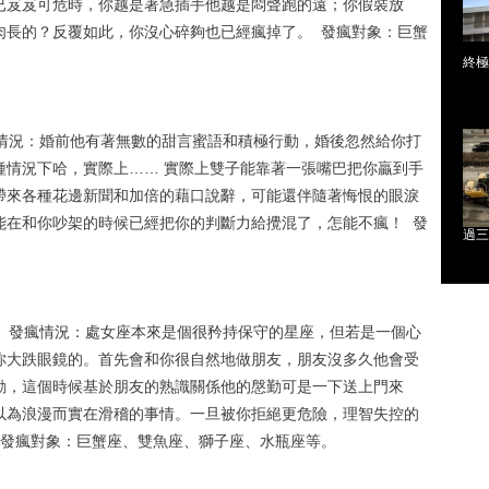
已岌岌可危時，你越是著急插手他越是悶聲跑的遠；你假裝放
肉長的？反覆如此，你沒心碎夠也已經瘋掉了。 發瘋對象：巨蟹
終極A
瘋情況：婚前他有著無數的甜言蜜語和積極行動，婚後忽然給你打
種情況下哈，實際上…… 實際上雙子能靠著一張嘴巴把你贏到手
帶來各種花邊新聞和加倍的藉口說辭，可能還伴隨著悔恨的眼淚
能在和你吵架的時候已經把你的判斷力給攪混了，怎能不瘋！ 發
過三
者 發瘋情況：處女座本來是個很矜持保守的星座，但若是一個心
你大跌眼鏡的。首先會和你很自然地做朋友，朋友沒多久他會受
勤，這個時候基於朋友的熟識關係他的慇勤可是一下送上門來
以為浪漫而實在滑稽的事情。一旦被你拒絕更危險，理智失控的
 發瘋對象：巨蟹座、雙魚座、獅子座、水瓶座等。