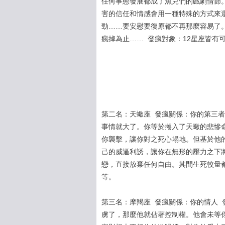
任何事態發展都成了魚兒們的戲劇情節
害的信任和情感會用一種特殊的方式來
勁……要安慰要復原都不再那麼容易了
瘋掉為止…… 發瘋對象：12星座皆有
第二名：天蠍座 發瘋關係：你的第三
事情就大了。你等於捲入了天蠍的悲慘
你襲擊，讓你對之死心塌地。但基於他
己的威逼利誘，讓你在無形的壓力之下
戀，直接放棄任何自由。其間生死較量
等。
第三名：摩羯座 發瘋關係：你的情人
虜了，那麼他就佔著控制權。他會未等