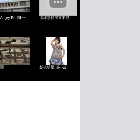
ngry Bird呀~~
這杯雪糕得來不易...
關
影視明星 孫小芸