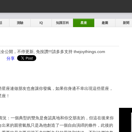
話
測驗
IQ
知識百科
星座
趣圖
新聞
，不停更新, 免按讚!!!請多多支持 thejoythings.com
分享
些星座連做朋友也會讓你發瘋，如果你身邊不幸出現這些星座，
星座！
瘋情況：一個典型的雙魚是會認真地和你交朋友的，但這在後來你
合出來的親密氣氛只是為他創造了一個自由演繹的條件，此後的