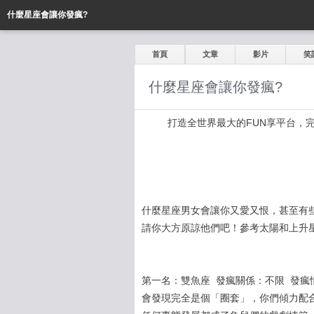
什麼星座會讓你發瘋?
首頁
文章
影片
笑
什麼星座會讓你發瘋?
打造全世界最大的FUN享平台，完全公開
什麼星座男女會讓你又愛又恨，甚至有
請你大方原諒他們吧！參考太陽和上升
第一名：雙魚座 發瘋關係：不限 發
會發現完全是個「圈套」，你們傾力配