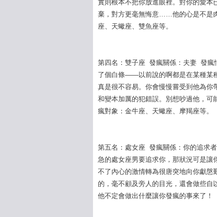
實則根本不把你放進眼裡。對你的愛本
棄，對方更毫無悔意……他的心是不是
座、天蠍座、雙魚座等。
第四名：雙子座 發瘋關係：夫妻 發
了個白條——以前說的啊都是在某種某
真是很不容易。你會慢慢嘗受到他為你
和變本加厲的犯錯誤。別想吵過他，可
瘋對象：金牛座、天蠍座、摩羯座等。
第五名：處女座 發瘋關係：你的追求
急的處女座男要追求你，那狀況可是讓
不了內心的激情轉為很唐突地向你獻慇
的，毫不顧及旁人的目光，還會做些自
他不定會做出什麼讓你發瘋的事來了！