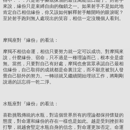
得不．．．只是射手腳底抹油的最佳萬能借口罷了。對射手
來說，緣份只是束縛自由的枷鎖之一。如果射手不是如此地
肯定自己相信緣份，你又該如何解釋射手離開時的眼淚呢？
至於射手跑到無人處現出的笑容，相信一定沒幾個人看到。
摩羯座對『緣份』的看法：
摩羯不相信命運，相信只要努力就一定可以成功。對摩羯來
說，什麼緣份、宿命，只不過是一種理論而已，根本全是虛
無。當然，只要對自己有好處，摩羯也會當眾承認自己最相
信緣份，自己取得的成就都是命裏注定，而不願意被別人發
覺自己額外的努力。一轉頭就又繼續開始埋頭工作，將剛剛
說過的話忘得一乾二淨。
水瓶座對『緣份』的看法：
喜歡挑戰傳統的水瓶，對這個世界所有的理論都保持懷疑的
態度，對命運和緣份的存在一樣也是如此。越是受到挫折和
打擊，就越會堅定水瓶自身的信念，對命運更加否定。命運