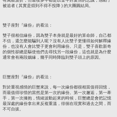
有萬般波折，但最後多半都是以金牛對愛情的忠誠，感動了
被追者 ( 其實是煩到不得不投降 ) 的大團圓結局。
雙子座對『緣份』的看法：
雙子很相信緣份，因為雙子本身就是最好的算命師，自己都
不信，還怎麼能騙到人呢？沒有人比雙子更懂得如何解釋緣
份，也沒有人會比雙子更會利用緣份。只是，雙子喜歡新奇
的個性卻總是驅使他們去尋找另一段緣份，這也就是為什麼
通常會有兩段姻緣，幾乎同時降臨到雙子頭上的原因。
巨蟹座對『緣份』的看法：
對於重視感情的巨蟹來說，每一次緣份都很相當值得回憶，
而最值得珍惜的當然是第一次的緣份。第一次邂逅，第一牽
手，第一次擁抱，情緒波動起來的時候，巨蟹總是會把記憶
最深處的緣份拿出來反複重溫，徘徊在現實和過去之間，而
不可自拔。