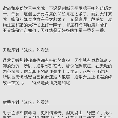
宿命和緣份對天秤來說，不過是判斷天平兩端平衡的砝碼之
一。畢竟，這個世界要考慮的問題實在太多了。而對天秤來
說，緣份的降臨也實在是太頻繁了，光是處理一段感情，就
夠注重和諧的天秤忙上好一陣子，哪還有時間顧慮那麼多！
不管緣份注定如何，天秤總是要好好的衡量一番又一番。
天蠍座對『緣份』的看法：
通常天蠍對神秘事物都有極端的喜好，天生就有成為算命大
師的潛質。所以，通常都對宿命、緣份信到瘋狂。在天蠍的
內心深處，信奉真正的命運是由上天注定，絕對不可逆轉。
所以當天蠍感覺自己被命運逼入絕境，通常會走上極端的綠
故正在於此——特別是愛情更是如此。
射手座對『緣份』的看法：
射手也很相信命運，更相信緣份。但實質上，緣盡了，我不