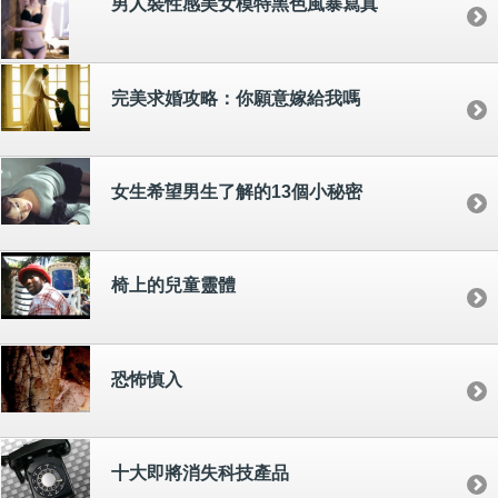
男人裝性感美女模特黑色風暴寫真
完美求婚攻略：你願意嫁給我嗎
女生希望男生了解的13個小秘密
椅上的兒童靈體
恐怖慎入
十大即將消失科技產品