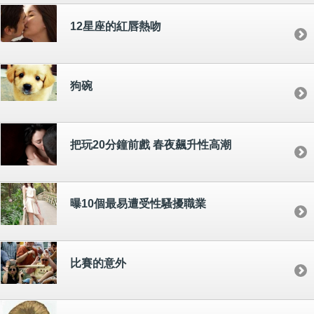
12星座的紅唇熱吻
狗碗
把玩20分鐘前戲 春夜飆升性高潮
曝10個最易遭受性騷擾職業
比賽的意外