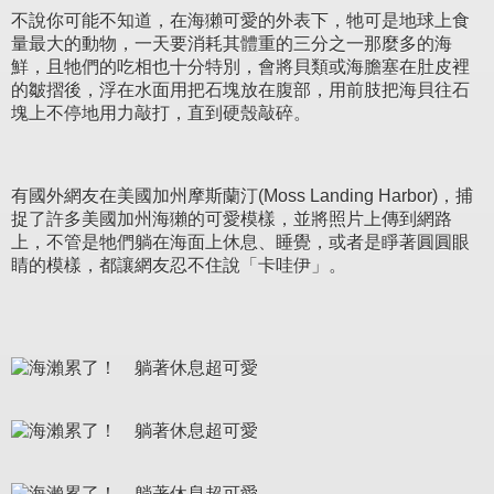
不說你可能不知道，在海獺可愛的外表下，牠可是地球上食
量最大的動物，一天要消耗其體重的三分之一那麼多的海
鮮，且牠們的吃相也十分特別，會將貝類或海膽塞在肚皮裡
的皺摺後，浮在水面用把石塊放在腹部，用前肢把海貝往石
塊上不停地用力敲打，直到硬殼敲碎。
有國外網友在美國加州摩斯蘭汀(Moss Landing Harbor)，捕
捉了許多美國加州海獺的可愛模樣，並將照片上傳到網路
上，不管是牠們躺在海面上休息、睡覺，或者是睜著圓圓眼
睛的模樣，都讓網友忍不住說「卡哇伊」。