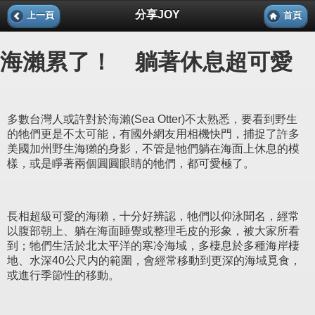
分享JOY
上一頁
首頁
海瀨累了！ 躺著休息超可愛
多數台灣人或許對於海瀨(Sea Otter)不太熟悉，要看到野生
的牠們更是不太可能，有國外網友用相機快門，捕捉了許多
美國加州野生海獺的身影，不管是牠們躺在海面上休息的模
樣，或是睜著兩個圓圓眼睛的牠們，都可愛極了。
長相超級可愛的海獺，十分好辨認，牠們以仰泳聞名，經常
以腹部朝上、躺在海面睡覺或整理毛皮的形象，被大家所看
到；牠們生活於北太平洋的寒冷海域，多棲息於多種海岸棲
地、水深40公尺内的範圍，會經常移動到更深的海域覓食，
或進行季節性的移動。