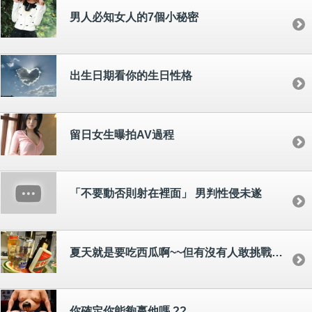
男人必知女人的7個小秘密
出生日期看你的生日性格
留日女生曝拍AV過程
「不要動否則射在裡面」 男判性侵未遂
夏天就是要吃西瓜啊~~但有沒有人敢挑戰一下這個吃法！！！
你確定你能夠嬴他嗎 ??