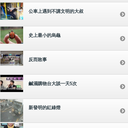
公車上遇到不講文明的大叔
史上最小的烏龜
反而敗事
鹹濕購物台大談一天5次
新發明的紅綠燈