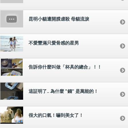
昆明小貓遭開膛虐殺 母貓流淚
不愛豐滿只愛骨感的星男
告訴你什麼叫做「杯具的總合」！！
這証明了.. 為什麼 "錢" 是萬能的！
很大的口氣！嚇到美女了！