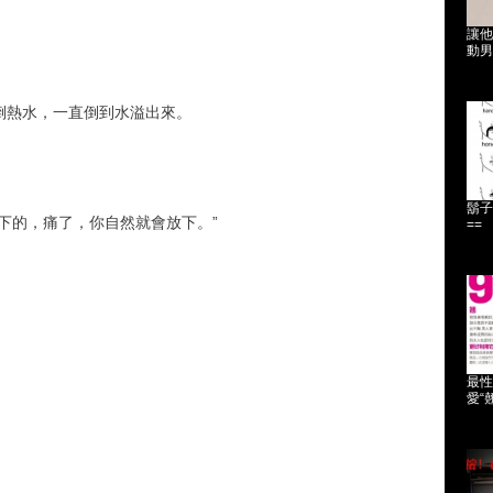
讓他
動男
倒熱水，一直倒到水溢出來。
鬍子
下的，痛了，你自然就會放下。”
==
最性
愛“