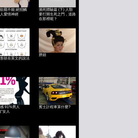
欲罷不能 絕招觸
瀕死體驗篇 (下) 人類
人愛情神經
要打開生死之門，道路
在那裡呢？
胖妞
形狀在英文的說法
感 91%男人
賓士計程車算什麼?
翹”女人