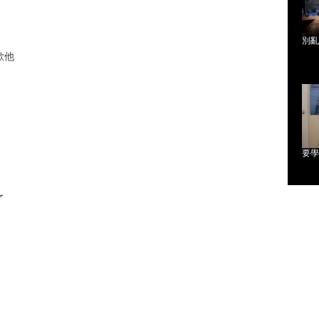
別亂
歡他
要學
了