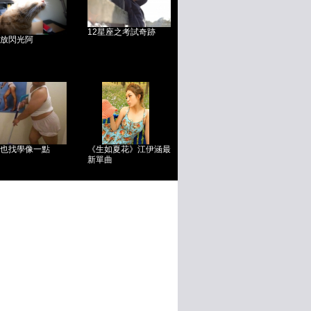
12星座之考試奇跡
放閃光阿
也找學像一點
《生如夏花》江伊涵最
新單曲