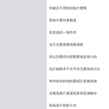
你確定不用他回報什麼嗎
那為什麼你會難過
若是真的一無所求
你又怎麼會覺​​得難過呢
所以別覺得你那麼愛他是偉大的
也許她根本不在乎你怎麼為他付出
有時候你給他的愛或許是種負擔
這種負擔只會讓他更加想遠離你
因為他不想虧欠你