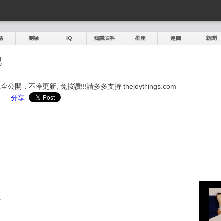
話
測驗
IQ
知識百科
星座
趣圖
新聞
吧
，不停更新, 免按讚!!!請多多支持 thejoythings.com
分享
。”