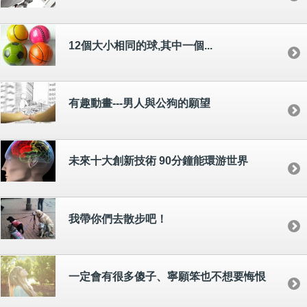
12個大小相同的球,其中一個...
有趣動畫---男人與公狗的願望
未來十大創新技術 90分鐘能環游世界
我帶你們去散步吧！
一定會有很多傻子、寧願笨也不想要悔恨