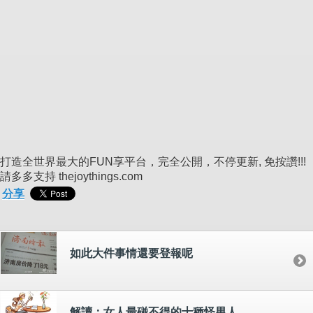
打造全世界最大的FUN享平台，完全公開，不停更新, 免按讚!!!
請多多支持 thejoythings.com
分享
如此大件事情還要登報呢
解讀：女人最碰不得的十種怪男人