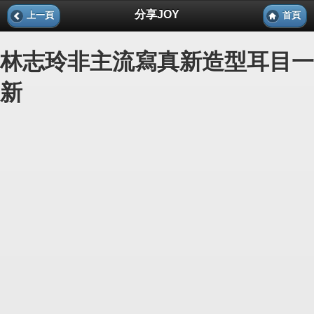
分享JOY
上一頁
首頁
林志玲非主流寫真新造型耳目一
新