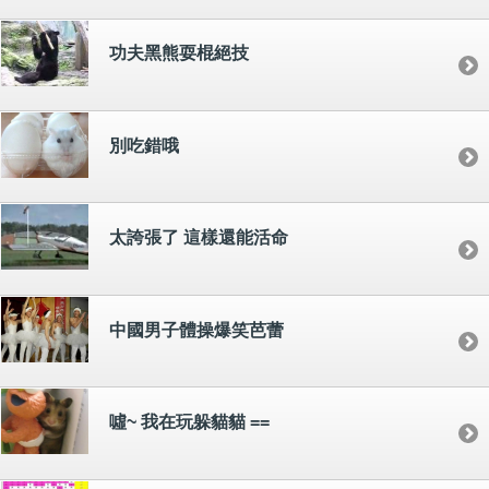
功夫黑熊耍棍絕技
別吃錯哦
太誇張了 這樣還能活命
中國男子體操爆笑芭蕾
噓~ 我在玩躲貓貓 ==