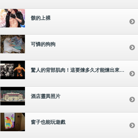
骸的上裸
可憐的狗狗
驚人的背部肌肉！這要煉多久才能煉出來啊 ??
酒店靈異照片
窗子也能玩遊戲