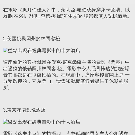
在電影《風月俏佳人》中，茱莉亞-羅伯茨身穿萊卡套裝、以
及躺 在浴缸?和理查德-基爾談“生意”的場景都使人記憶猶新。
2.美國俄勒岡州的林間客棧
這座偏僻的客棧就是在傑克-尼克爾森主演的電影《閃靈》中
出過鏡的俄勒岡州林間客 棧。電影中令人毛骨悚然的旅館場
景其實都是在別處拍攝的。在現實中，這座客棧實際上是 十
分受歡迎的，它為登山、滑雪和滑板度假者提供了休憩的場
所。
3.東京花園凱悅酒店
電影《迷失東京》的拍攝地。片中孤獨的男女主人公相遇在