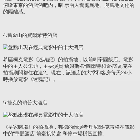
俯瞰東京的酒店酒吧內，暗 示兩人獨處異地、與當地文化的
的隔離感。
4.舊金山的費爾蒙特酒店
希區柯克電影《迷魂記》的拍攝地，以前叫帝國飯店。電影
中的主人公朱迪，主要演員 詹姆斯-斯圖爾特和金-諾瓦克在
拍攝期間都住在這?。現在，該酒店的大堂和客房每天24小
時播放電影《迷魂記》。
5.捷克的珀普大酒店
《皇家賭場》的拍攝地，邦德的飾演者丹尼爾-克雷格在電影
中的“華麗酒店”前臺接待處 和停車場橫衝直撞。