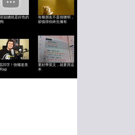
前副總統是好色的
有種朋友不是很聰明，
狗
卻值得你終生擁有
唱20字！快嘴老美
要好學英文，就要買這
Rap
本