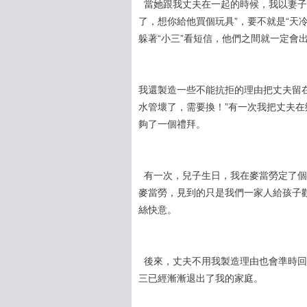
當她跟我丈夫在一起的時候，我以妻子的
了，想你給他買個玩具”，要不就是“天
躲著“小三”看短信，他們之間就一定會
我還製造一些不能抗拒的理由把丈夫留在
水管壞了，需要換！”有一次我把丈夫
夠了一個禮拜。
有一次，兒子生日，我在麥當勞定了個生
麥當勞，見到的只是我們一家人給孩子
絲快意。
後來，丈夫不用我製造理由也會準時回
三已經漸漸退出了我的家庭。