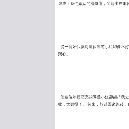
遊成了我們婚姻的滑鐵盧，問題出在那
從一開始我就對這位導遊小姐印像不好
榮心。
但這位年輕漂亮的導遊小姐卻頗得我丈
收，太難得了。 後來，旅遊回來以後，