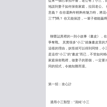
從來一個巴掌拍不響，老公有了小三，
地談到妻子如何保衛家庭，拉回老公。
意義？ 在你還夠年輕夠有魅力時，將花
三”鬥嗎？ 你又能保證，一輩子都能贏
聊齋誌異裡的一則小故事《畫皮》，在
爭奪戰。 其實很多“小三”就像畫皮里
這樣的理由，妖怪就可以得到同情，小
是這些“小三”的“畫皮”而已，不管如
家庭保衛戰裡，做妻子的那個，一定要冷
同的招式，令她知難而退。
第一招：攻心計
適用小三類型：“清純”小三