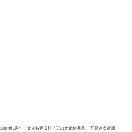
念結婚5週年，丈夫特意安排了三口之家歐洲遊。 可是這次歐洲