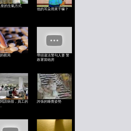
星座的生氣方式
他的耳朵用來干嘛？
的棋局
帶頭違法警勾人妻 警
政署當砲房
闆請病假，員工的
誇張的睡覺姿勢
.