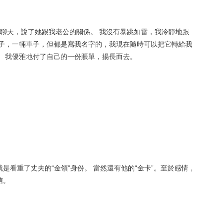
聊天，說了她跟我老公的關係。 我沒有暴跳如雷，我冷靜地跟
房子，一輛車子，但都是寫我名字的，我現在隨時可以把它轉給我
。 我優雅地付了自己的一份賬單，揚長而去。
是看重了丈夫的“金領”身份。 當然還有他的“金卡”。至於感情，
信。