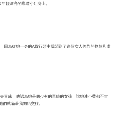
位年輕漂亮的導遊小姐身上。
，因為從她一身的A貨行頭中我聞到了這個女人強烈的物慾和虛
夫青睞，他認為她是個少有的單純的女孩，說她連小費都不肯
他們就瞞著我開始交往。