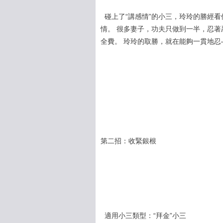
碰上了“講感情”的小三，玲玲的勝經看
情。 很多妻子，功夫只做到一半，忍著
全費。 玲玲的取勝，就在能夠一貫地
第二招：收緊銀根
適用小三類型：“拜金”小三