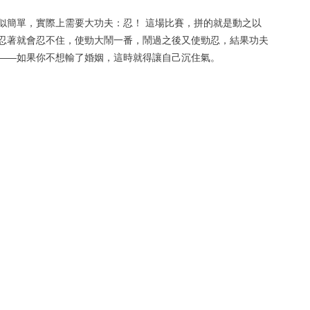
似簡單，實際上需要大功夫：忍！ 這場比賽，拼的就是動之以
忍著就會忍不住，使勁大鬧一番，鬧過之後又使勁忍​​，結果功夫
忍——如果你不想輸了婚姻，這時就得讓自己沉住氣。