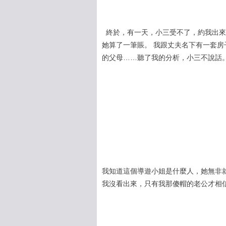
終於，有一天，小三受不了，約我出來
她算了一筆賬。 我跟丈夫名下有一套
的父母……聽了我的分析，小三不說話
我知道這個導遊小姐是什麼人，她無非就
我沒看出來，只有我那傻帽的老公才相