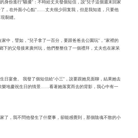
身份進行“騷擾”：不時給丈夫發個短信，說“兒子這個週末回家
冷了，在外面小心點”……丈夫很少回复我，但是我知道，只要他
出現裂縫。
家中，譬如，“兒子拿了一百分，要跟爸爸去公園玩”，“家裡的
在鄉下的父母接來廣州玩，他們整整住了一個禮拜，丈夫也在家呆
日宴會。 我發了個短信給“小三”，說要跟她見面聊，結果她去
歡樂地慶祝生日的情景……看著她落寞而去的背影，我心中有一
家了，我不問他發生了什麼事，卻能感覺到，那個陰魂不散的小