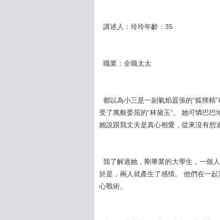
講述人：玲玲年齡：35
職業：全職太太
都以為小三是一副氣焰囂張的“狐狸精”
受了萬般委屈的“林黛玉”。 她可憐巴
她說跟我丈夫是真心相愛，從來沒有想
我了解過她，剛畢業的大學生，一個人在
於是，兩人就產生了感情。 他們在一起
心戰術。