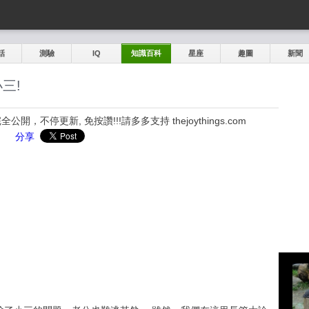
話
測驗
IQ
知識百科
星座
趣圖
新聞
三!
，不停更新, 免按讚!!!請多多支持 thejoythings.com
分享