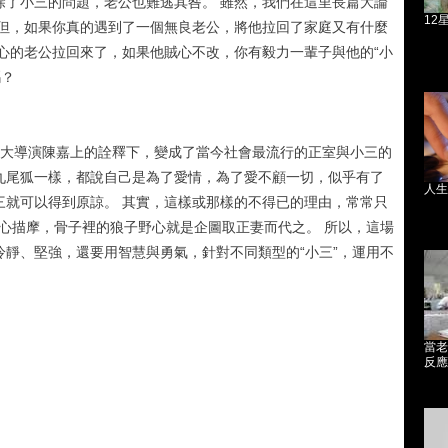
除了小三的問題，老公也難逃其咎。 雖然，我們在這里長篇大論
12
 但，如果你真的遇到了一個無良老公，將他拉回了家庭又有什麼
心的老公拉回來了，如果他賊心不改，你有毅力一輩子與他的“小
嗎？
大導演陳嘉上的詮釋下，變成了當今社會最流行的正室與小三的
的九尾狐一樣，都說自己是為了愛情，為了愛不顧一切，似乎有了
人生
三就可以得到原諒。 其實，這樣或那樣的不得已的理由，常常只
何精心描摩，骨子裡的狼子野心就是企圖取正妻而代之。 所以，這場
靜、堅強，還要用智慧與勇氣，針對不同類型的“小三”，運用不
當老
反應.