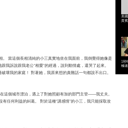
美國
貴賓
相。 當這個長相清純的小三真實地坐在我面前，我倒覺得她像是
1秒
巴地跟我訴說跟我老公“相愛”的經過，說到動情處，還哭了起來。
極速
過破壞我的家庭！ 對著她，我原來想的責難話一句都說不出口。
這個城市​​漂泊，遇上了對她照顧有加的部門主管——我丈夫。
沒有任何利益的糾葛。 對於這種“講感情”的小三，我只能採取攻