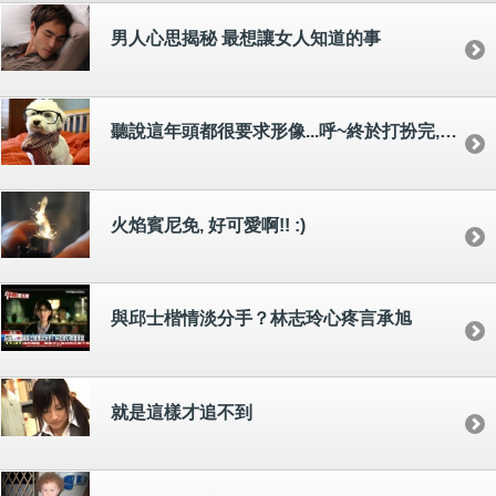
男人心思揭秘 最想讓女人知道的事
聽說這年頭都很要求形像...呼~終於打扮完,可以來睡了~~
火焰賓尼免, 好可愛啊!! :)
與邱士楷情淡分手？林志玲心疼言承旭
就是這樣才追不到