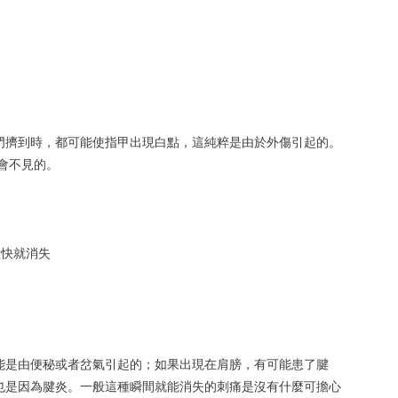
門擠到時，都可能使指甲出現白點，這純粹是由於外傷引起的。
會不見的。
很快就消失
能是由便秘或者岔氣引起的；如果出現在肩膀，有可能患了腱
也是因為腱炎。一般這種瞬間就能消失的刺痛是沒有什麼可擔心