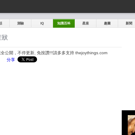
話
測驗
IQ
知識百科
星座
趣圖
新聞
症狀
，不停更新, 免按讚!!!請多多支持 thejoythings.com
分享