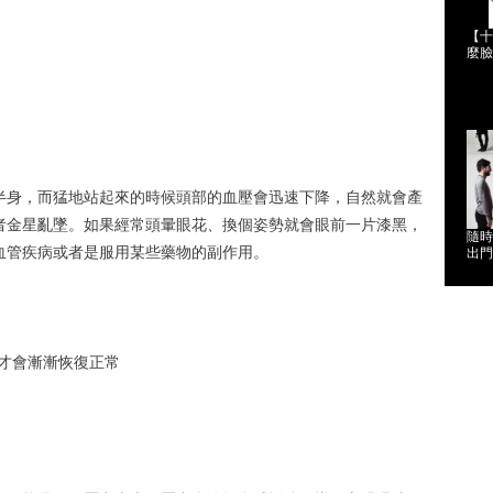
【十
麼臉
半身，而猛地站起來的時候頭部的血壓會迅速下降，自然就會產
者金星亂墜。如果經常頭暈眼花、換個姿勢就會眼前一片漆黑，
隨時
血管疾病或者是服用某些藥物的副作用。
出門
，才會漸漸恢復正常