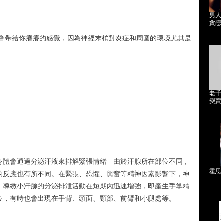
男人
貪戀
都會帶給你癢癢的感覺，因為神經末梢對炎症和周圍的環境尤其是
。
老千
變賣
身體會通過分泌汗液來排解緊張情緒，由於汗腺所在部位不同，
霍思
的反應也有所不同。在緊張、恐懼、興奮等精神因素影響下，神
，導緻小汗腺的分泌排泄活動在短期內迅速增強，即產生手掌精
位，有時也會出現在手背、頭面、頸部、前臂和小腿處等。