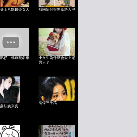
身上八點最令女人
熱戀情侶與無辜路人甲
肥仔 極速呃名車
小女生為什麽會愛上老
男人？
兩億三千萬
燕妖娆寫真