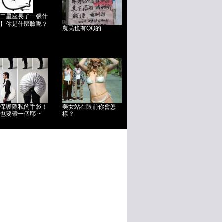
二星座長了一張什
】你是什麼臉呢？
農民也有QQ的
保護隱私的手袋！
美女站在眼前你會怎
也要帶一個耶 ~
樣？