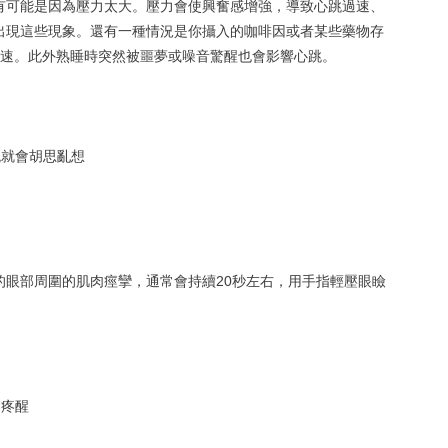
有可能是因為壓力太大。壓力會使興奮感增強，導致心跳過速、
出現這些現象。還有一種情況是你攝入的咖啡因或者某些藥物存
過速。此外熟睡時突然被噩夢或噪音驚醒也會影響心跳。
跳就會胡思亂想
的眼部周圍的肌肉痙攣，通常會持續20秒左右，用手指輕壓眼瞼
會疼醒