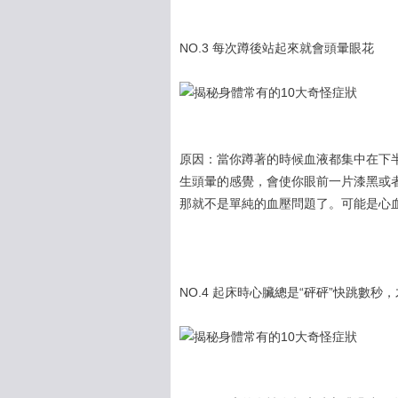
NO.3 每次蹲後站起來就會頭暈眼花
原因：當你蹲著的時候血液都集中在下
生頭暈的感覺，會使你眼前一片漆黑或
那就不是單純的血壓問題了。可能是心
NO.4 起床時心臟總是“砰砰”快跳數秒