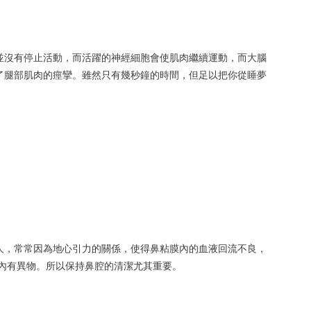
並沒有停止活動，而活躍的神經細胞會使肌肉繼續運動，而大腦
了腿部肌肉的痙攣。雖然只有幾秒鐘的時間，但足以把你從睡夢
人，常常因為地心引力的關係，使得鼻粘膜內的血液回流不良，
鼻內有異物。所以保持鼻腔的清潔尤其重要。