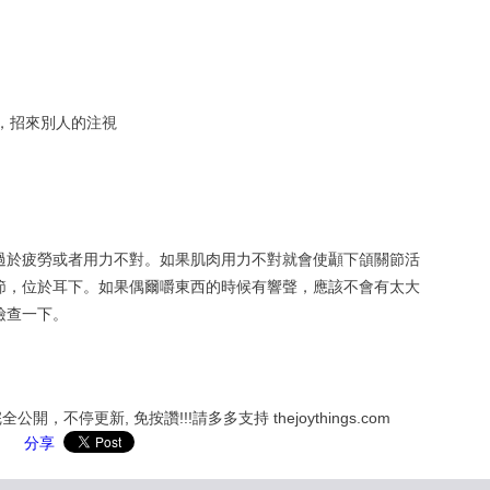
響，招來別人的注視
過於疲勞或者用力不對。如果肌肉用力不對就會使顳下頜關節活
節，位於耳下。如果偶爾嚼東西的時候有響聲，應該不會有太大
檢查一下。
，不停更新, 免按讚!!!請多多支持 thejoythings.com
分享