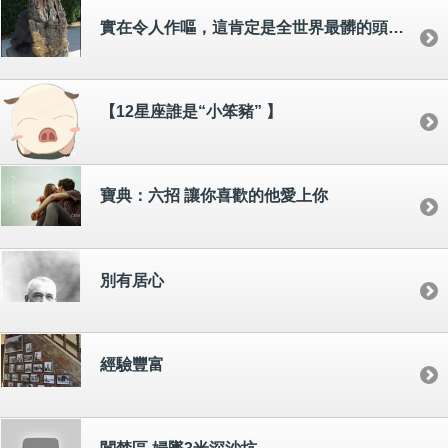
實在令人作嘔，這肯定是全世界最髒的頭髮了......
【12星座誰是“小笨豬” 】
寶典：六招 讓你喜歡的他愛上你
別有居心
經驗豐富