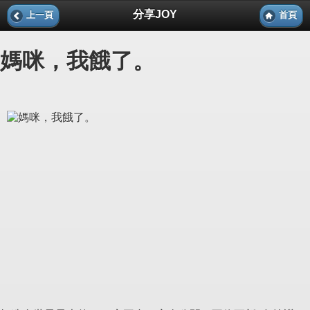
分享JOY
上一頁
首頁
媽咪，我餓了。