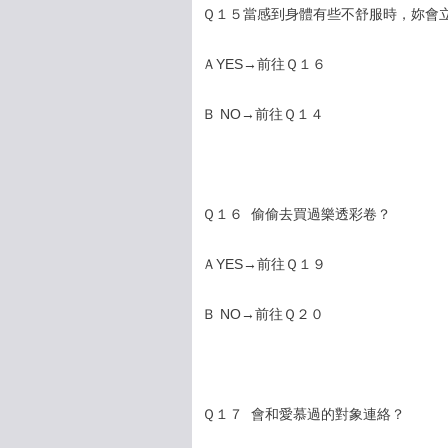
Ｑ１５當感到身體有些不舒服時，妳會
ＡYES→前往Ｑ１６
Ｂ NO→前往Ｑ１４
Ｑ１６ 偷偷去買過樂透彩卷？
ＡYES→前往Ｑ１９
Ｂ NO→前往Ｑ２０
Ｑ１７ 會和愛慕過的對象連絡？