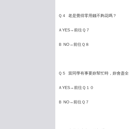
Ｑ４ 老是覺得零用錢不夠花嗎？
ＡYES→前往Ｑ７
Ｂ NO→前往Ｑ８
Ｑ５ 當同學有事要妳幫忙時，妳會盡全
ＡYES→前往Ｑ１０
Ｂ NO→前往Ｑ７