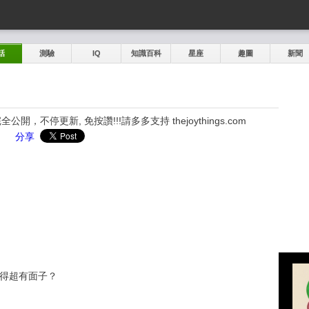
話
測驗
IQ
知識百科
星座
趣圖
新聞
，不停更新, 免按讚!!!請多多支持 thejoythings.com
分享
覺得超有面子？