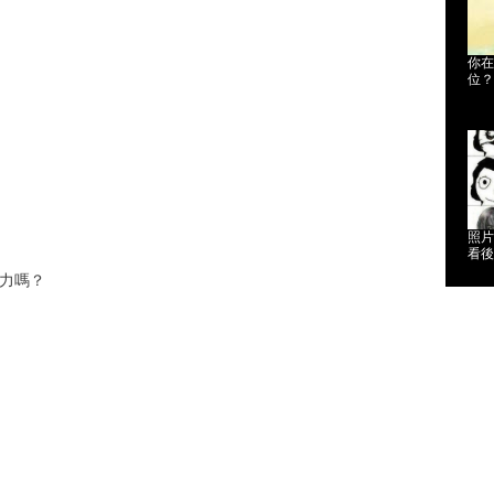
你在
位？
照片
看後
力嗎？