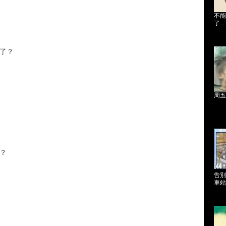
不能
了.....
了？
周五
？
告別
車站