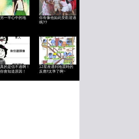
另一半心中的地
你有像他如此受歡迎過
嗎??
真的是信不過啊！
12星座遇到地震時的
你會知道原因！
反應!!太準了啊~