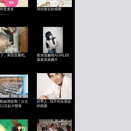
同意更多
尋找靠近的感覺
..........
了，來段音樂吧。
新加波嫩模ALVALEE
最新寫真圖片
動線黑暗期！台北
好男人...找不到女朋友
11日起大變身
的因素