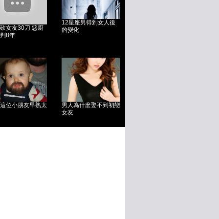
12星座男得到女人後
砍女友30刀 惡廚
的變化
判8年
這位小朋友早熟太
男人為什麽娶不到初戀
女友