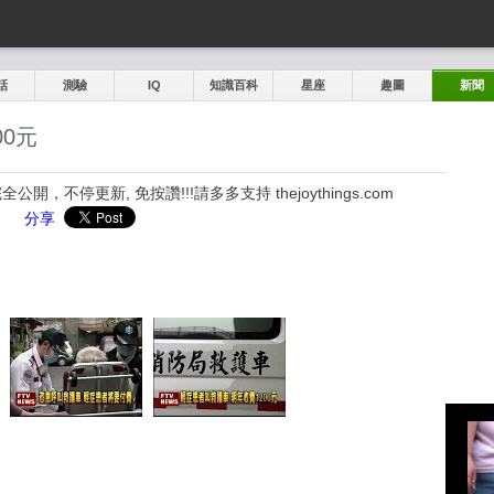
話
測驗
IQ
知識百科
星座
趣圖
新聞
00元
，不停更新, 免按讚!!!請多多支持 thejoythings.com
分享