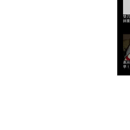
雙刃
師重
表示
早！