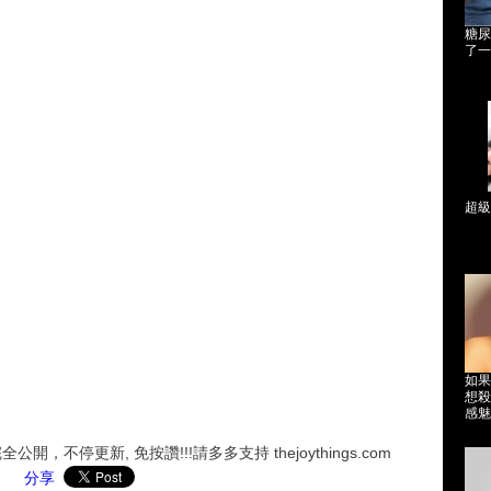
糖尿
了一
超級
如果
想殺
感魅
，不停更新, 免按讚!!!請多多支持 thejoythings.com
分享