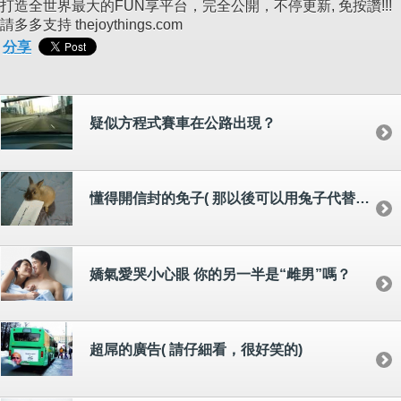
打造全世界最大的FUN享平台，完全公開，不停更新, 免按讚!!!
請多多支持 thejoythings.com
分享
疑似方程式賽車在公路出現？
懂得開信封的免子( 那以後可以用兔子代替開信刀了)
嬌氣愛哭小心眼 你的另一半是“雌男”嗎？
超屌的廣告( 請仔細看，很好笑的)