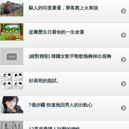
駭人的印度暑運，乘客爬上火車頭
從農歷生日看你的一生命運
(絕對精彩) 韓國女歌手勁歌熱舞掉出假胸
好高明的面試..
7個步驟 快速挽回男人的出軌心