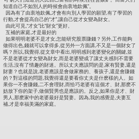
知道自己不如別人的時候會由衷地欽佩”。
因為有了由衷地欽佩,才會有向別人學習的願望,有了學習的
行動,才會提高自己的“才”,讓自己從才女變為財女。
由此可見,“才女”比“財女”更好。
互補的家庭,才是最好的
如果明明老婆不是才女,怎能研究股票賺錢？另外,工作能夠
做得出色,錢就可以拿得多,從另外一方面講,不又是一個財女了
嗎？所以,我覺得,從文章中看出,明明感到老婆變化的關鍵,並
不是老婆從才女變為財女,而是老婆變成了讓丈夫感到不需要
生活,沒有了情趣的財迷。所以丈夫應該問的是,家有賢妻,還是
財妻？也就是說,老婆應該是會做家務的、養孩子,還是會賺錢
的？對這樣的問題,我覺得還是要看你丈夫是什麽樣的人。如
果你一不會賺錢,二不會理財,而恰巧老婆有這個才、財,那麽不
妨放下你的架子,做個賢男也是應該的。反之,如果你是才、財
男人,那麽家中的老婆最好是賢妻。因為,我的感覺是,夫妻互
補,才是幸福美滿的家庭。