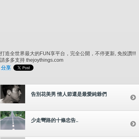
打造全世界最大的FUN享平台，完全公開，不停更新, 免按讚!!!
請多多支持 thejoythings.com
分享
告別花美男 情人節還是最愛純爺們
少走彎路的十條忠告..