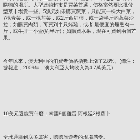
購物的場所。大型連鎖超市是買菜首選，價格當然要比批發
型菜市場貴一些。5澳元如果購買蔬菜，只能買一棵大白菜，
7棵青菜，或一棵芹菜，或2斤西紅柿，或一袋半斤的蔬菜沙
拉；如購買肉類，可買到半只烤雞，或者 最便宜的煙熏肉一
斤，或牛排一小盒(約半斤)；如購買水果，現在可買到兩個芒
果。
今年以來，澳大利亞的消費者價格指數上漲了2.8%。(備注：
據報道，2009年，澳大利亞人均收入為4.7萬美元)
10美元還能買什麼：韓國8個雞蛋 阿根廷2根蘿卜
全球通脹到底多厲害，聽聽旅遊者的現場感受。