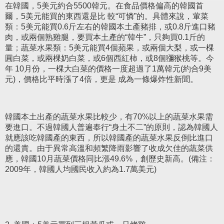
在韓國，5美元約合5500韓元。在食品價格偏高的韓國首
爾，5美元能買的東西還是比 較“可憐”的。具體來說，葷菜
類：5美元能買0.6斤左右的韓國本土產豬排，或0.8斤進口豬
肉，或兩個熟雞腿，要買本土產的“韓牛”，只夠買0.1斤的
量；蔬菜水果類：5美元能買4個蘋果，或兩個大梨，或一棵
圓白菜，或兩棵奶白菜，或6個西紅柿，或8個獼猴桃等。今
年 10月份，一棵大白菜的價格一度超過了1萬韓元(約合9美
元)，價格比平時漲了4倍，更是 成為一條爆炸性新聞。
韓國本土出產的蔬菜水果比較少，有70%以上的蔬菜水果需
要進口。不過韓國人普遍奉行“身土不二”的原則，認為韓國人
就應該吃韓國產的東西，所以韓國產的蔬菜水果反倒比進口
的還貴。由于異常高溫和頻繁降雨影響了收成欠佳的蔬菜供
應，韓國10月蔬菜價格同比漲49.6%，創歷史新高。(備注：
2009年，韓國人均國民收入約為1.7萬美元)