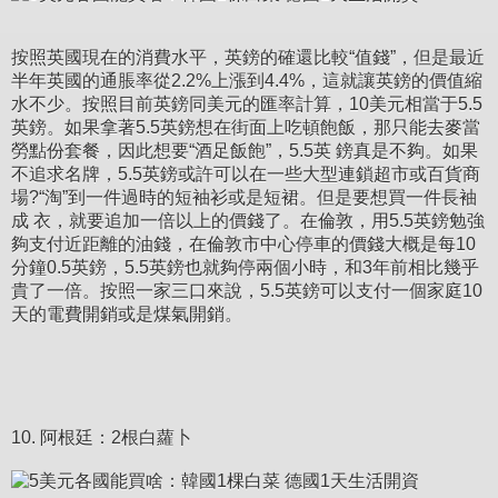
按照英國現在的消費水平，英鎊的確還比較“值錢”，但是最近
半年英國的通脹率從2.2%上漲到4.4%，這就讓英鎊的價值縮
水不少。按照目前英鎊同美元的匯率計算，10美元相當于5.5
英鎊。如果拿著5.5英鎊想在街面上吃頓飽飯，那只能去麥當
勞點份套餐，因此想要“酒足飯飽”，5.5英 鎊真是不夠。如果
不追求名牌，5.5英鎊或許可以在一些大型連鎖超市或百貨商
場?“淘”到一件過時的短袖衫或是短裙。但是要想買一件長袖
成 衣，就要追加一倍以上的價錢了。在倫敦，用5.5英鎊勉強
夠支付近距離的油錢，在倫敦市中心停車的價錢大概是每10
分鐘0.5英鎊，5.5英鎊也就夠停兩個小時，和3年前相比幾乎
貴了一倍。按照一家三口來說，5.5英鎊可以支付一個家庭10
天的電費開銷或是煤氣開銷。
10. 阿根廷：2根白蘿卜