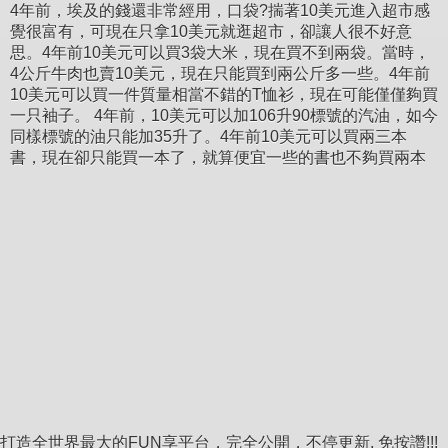
4年前，埃及的錢還非常經用，口袋?揣著10美元進入超市感
覺很富有，可現在只拿10美元就逛超市，卻讓人很不好意
思。4年前10美元可以買3袋大米，現在買不到兩袋。當時，
4公斤牛肉也賣10美元，現在只能買到兩公斤多一些。4年前
10美元可以買一件質量相當不錯的T恤衫，現在可能僅僅夠買
一只袖子。 4年前，10美元可以加106升90標號的汽油，如今
同樣標號的油只能加35升了。4年前10美元可以買兩三本
書，現在卻只能買一本了，就算便宜一些的書也不夠買兩本
打造全世界最大的FUN享平台，完全公開，不停更新, 免按讚!!!