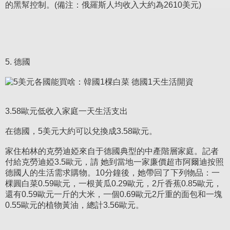
的黑幫控制。(備注：俄羅斯人均收入大約為2610美元)
5. 德國
3.58歐元低收入家庭一天生活支出
在德國，5美元大約可以兌換成3.58歐元。
家住柏林的克勞迪婭來自于德國典型的中產階層家庭。記者
付給克勞迪婭3.5歐元，請 她到當地一家廉價超市阿爾迪按照
德國人的生活需求購物。10分鐘後，她帶回了下列物品：一
棵圓白菜0.59歐元，一根黃瓜0.29歐元，2斤香蕉0.85歐元，
還有0.59歐元一斤的大米，一個0.69歐元2斤重的面包和一塊
0.55歐元的植物黃油，總計3.56歐元。