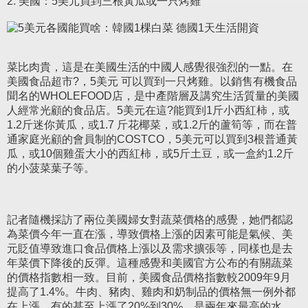
2. 美國：5美元買到三根黃瓜或一只烤雞
菜比肉貴，這是在美國生活的中國人感覺很強烈的一點。在
美國食品超市?，5美元 可以買到一只烤雞。以銷售有機食品
聞名的WHOLEFOOD店，是中產階層及講究生活質量的美國
人經常光顧的食品店。5美元在這?能買到1斤小西紅柿，或
1.2斤迷你黃瓜，或1.7 斤花椰菜，或1.2斤的蘆筍等，而在普
通家庭光顧的會員制的COSTCO，5美元可以買到3根普通黃
瓜，或10個雞蛋大小的西紅柿，或5斤土豆，或一盒約1.2斤
的小菠菜葉子等。
記者隨機採訪了兩位美國婦女對蔬菜價格的感覺，她們都認
為菜價今年一直在漲，導致價格上漲的因素可能是氣候、美
元貶值導致進口食品價格上漲以及需求擴張等，同樣也是去
年菜價下降後的反彈。這種感覺和美國官方公布的有關蔬菜
的價格指數相一致。目前，美國食品價格指數較2009年9月
提高了1.4%。牛肉、豬肉、雞肉和奶制品的價格無一例外都
在上漲，有的甚至上漲了20%到30%，是兩年來最高的水