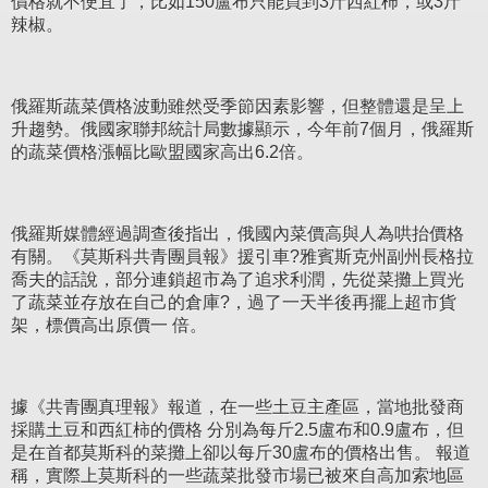
價格就不便宜了，比如150盧布只能買到3斤西紅柿，或3斤
辣椒。
俄羅斯蔬菜價格波動雖然受季節因素影響，但整體還是呈上
升趨勢。俄國家聯邦統計局數據顯示，今年前7個月，俄羅斯
的蔬菜價格漲幅比歐盟國家高出6.2倍。
俄羅斯媒體經過調查後指出，俄國內菜價高與人為哄抬價格
有關。《莫斯科共青團員報》援引車?雅賓斯克州副州長格拉
喬夫的話說，部分連鎖超市為了追求利潤，先從菜攤上買光
了蔬菜並存放在自己的倉庫?，過了一天半後再擺上超市貨
架，標價高出原價一 倍。
據《共青團真理報》報道，在一些土豆主產區，當地批發商
採購土豆和西紅柿的價格 分別為每斤2.5盧布和0.9盧布，但
是在首都莫斯科的菜攤上卻以每斤30盧布的價格出售。 報道
稱，實際上莫斯科的一些蔬菜批發市場已被來自高加索地區