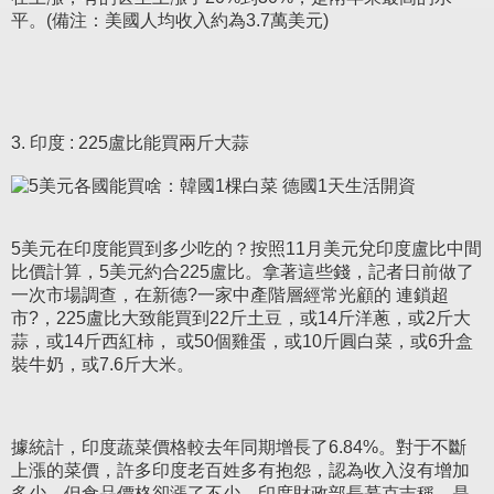
平。(備注：美國人均收入約為3.7萬美元)
3. 印度 : 225盧比能買兩斤大蒜
5美元在印度能買到多少吃的？按照11月美元兌印度盧比中間
比價計算，5美元約合225盧比。拿著這些錢，記者日前做了
一次市場調查，在新德?一家中產階層經常光顧的 連鎖超
市?，225盧比大致能買到22斤土豆，或14斤洋蔥，或2斤大
蒜，或14斤西紅柿， 或50個雞蛋，或10斤圓白菜，或6升盒
裝牛奶，或7.6斤大米。
據統計，印度蔬菜價格較去年同期增長了6.84%。對于不斷
上漲的菜價，許多印度老百姓多有抱怨，認為收入沒有增加
多少，但食品價格卻漲了不少。印度財政部長慕克吉稱，是