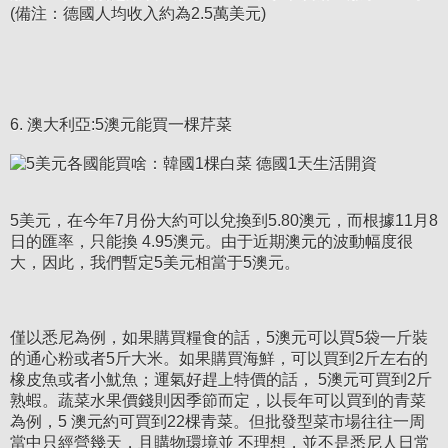
(備注：德國人均收入約為2.5萬美元)
6. 澳大利亞:5澳元能買一棵芹菜
5美元，在今年7月份大約可以兌換到5.80澳元，而根據11月8
日的匯率，只能換 4.95澳元。由于近期澳元的波動幅度很
大，因此，我們暫定5美元相當于5澳元。
僅以悉尼為例，如果購買糧食的話，5澳元可以買5袋一斤裝
的通心粉或者5斤大米。如果購買海鮮，可以買到2斤左右的
橡皮魚或者小魷魚；運氣好趕上特價的話， 5澳元可買到2斤
熟蝦。蔬菜水果價錢則因季節而定，以長年可以買到的青菜
為例，5 澳元約可買到22棵青菜。但批發型菜市場往往一周
當中只經營幾天，且購物環境並 不理想，並不是悉尼人日常