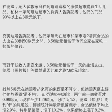
在德國，絕大多數家庭在阿爾迪這樣的廉價超市購買生活用
品。柏林一家阿爾迪超市的負責人告訴記者，他們的商品
90%以上在3歐元以下。
克勞迪婭告訴記者，他們家每周在超市和菜市場?購買食品的
支出在30到50歐元之間。3.58歐元相當于他們全家在家吃一
頓飯的價錢。
而對于低收入家庭來說，3.58歐元相當于一天的生活支出。
德國《圖片報》等媒體還因此稱之為“3歐元現象”。
雖然5美元在德國看起來買的東西還不算少，但德國家庭主婦
們仍然覺得“還不夠”。克 勞迪婭抱怨說，兩年前一個雞蛋才
0.99歐元，現在至少1.29歐元，漲了近1/3。德國《焦 點》周
刊9日的報道說，德國統計局最新數據顯示，食品價格平均上
漲2.9%。特別是菜價，漲了10.2%，水果價格上漲了8.2%。