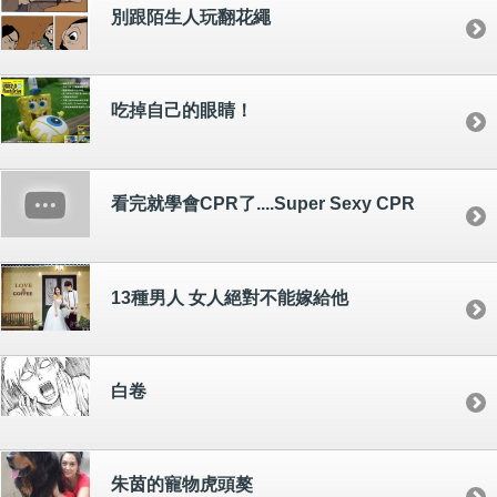
別跟陌生人玩翻花繩
吃掉自己的眼睛！
看完就學會CPR了....Super Sexy CPR
13種男人 女人絕對不能嫁給他
白卷
朱茵的寵物虎頭獒