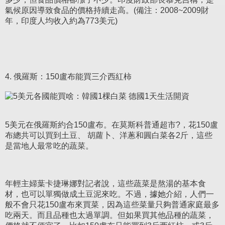
氣候原因導致食品的價格持續走高。(備注：2008~2009財
年，印度人均收入約為773美元)
4. 俄羅斯：150盧布能買三介西紅柿
5美元在俄羅斯約合150盧布。在莫斯科普通超市?，花150盧
布總共可以買到土豆、 胡蘿卜、洋蔥和圓白菜各2斤，這些
是當地人最常吃的蔬菜。
年輕主婦葉卡捷琳娜對記者說，這些蔬菜是熬湯的基本食
材，也可以單獨做成土豆泥來吃。不過，據她介紹，人們一
般不會只花150盧布來買菜，因為這些菜量只夠普通家庭最多
吃兩天。而且品種也太過單調。但如果買其他品種的蔬菜，