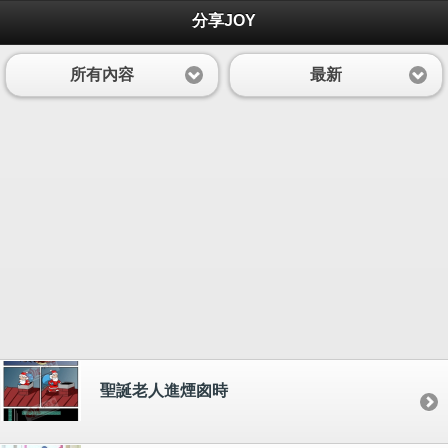
分享JOY
所有內容
最新
聖誕老人進煙囪時