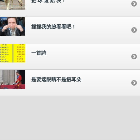
把 球 還 給 我！
捏捏我的臉看看吧！
一首詩
是要遮眼睛不是捂耳朵