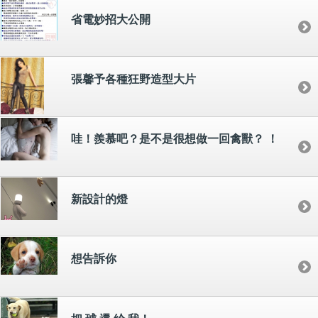
省電妙招大公開
張馨予各種狂野造型大片
哇！羨慕吧？是不是很想做一回禽獸？ ！
新設計的燈
想告訴你