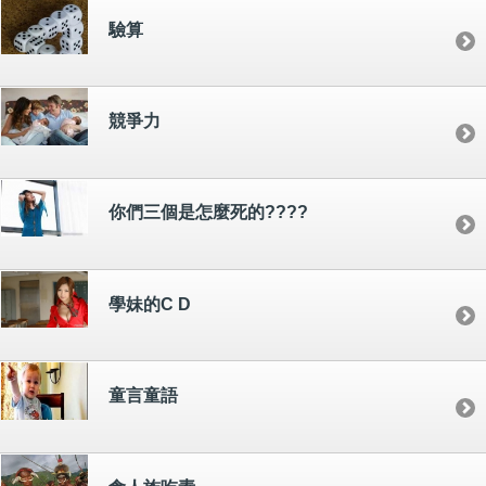
驗算
競爭力
你們三個是怎麼死的????
學妹的C D
童言童語