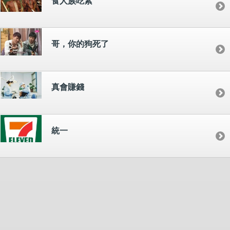
食人族吃素
哥，你的狗死了
真會賺錢
統一