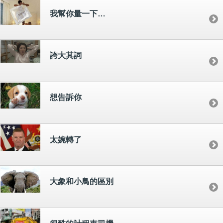
我幫你量一下…
誇大其詞
想告訴你
太婉轉了
大象和小鳥的區別