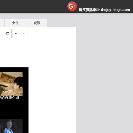
搞笑資訊網址 thejoythings.com
女生
資訊
12
»
>|
強的自我介紹