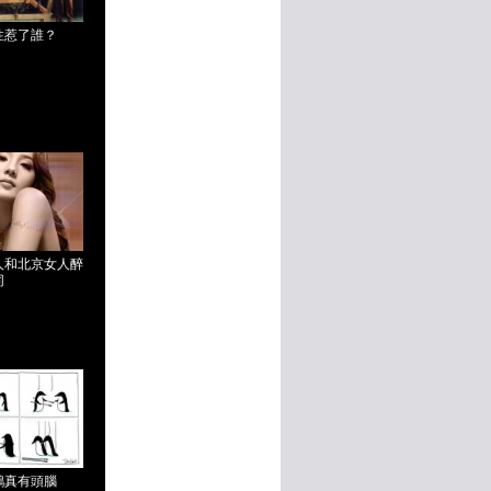
性惹了誰？
人和北京女人醉
同
鵝真有頭腦