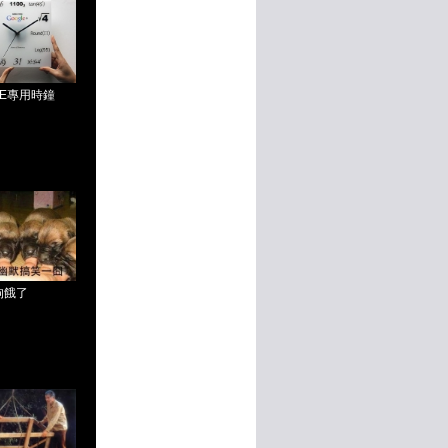
LE專用時鐘
狗餓了