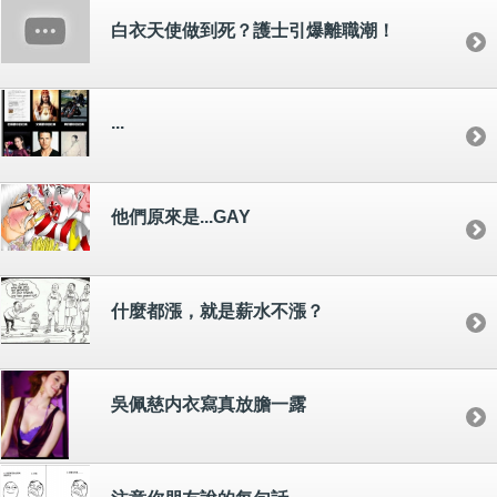
白衣天使做到死？護士引爆離職潮！
...
他們原來是...GAY
什麼都漲，就是薪水不漲？
吳佩慈内衣寫真放膽一露