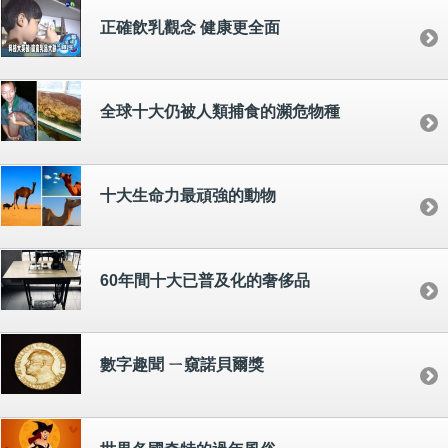
正確飲乳觀念 健康更全面
全球十大仍被人類捕食的瀕危物種
十大生命力最頑強的動物
60年間十大已普及化的奢侈品
數字趣聞 ㄧ窺諾貝爾獎